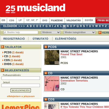
MANIC STREET PREACHERS
PCDS
(1 darab)
Found That Soul
CD
(1 darab)
2001
CDS
(1 darab)
PCDS
DVDS
(1 darab)
Felhasználónév
MANIC STREET PREACHERS
Generation Terrorists
Jelszó
2002
CD
elfelejtettem a jelszavam
MANIC STREET PREACHERS
If You Tolerate This Your Children Wil