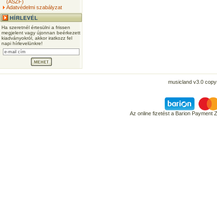
(ÁSZF)
Adatvédelmi szabályzat
Ha szeretnél értesülni a frissen
megjelent vagy újonnan beérkezett
kiadványokról, akkor iratkozz fel
napi hírlevelünkre!
musicland v3.0 copyr
Az online fizetést a Barion Payment 