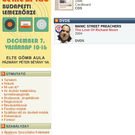
1998
Cardboard
CDS
MANIC STREET PREACHERS
The Love Of Richard Nixon
2004
DVDS
Tartalom
Rólunk
Mi van itt?
Az áruház kialakítása,
termékkategóriák
Árutípusok, árujelölések
Regisztráció
Bevásárlókosár
Fizetési módok
Szállítási idő és átvételi módok
Reklamáció
Fontos!
Általános Szerződési Feltételek