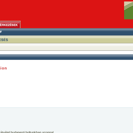
ion
 átvétel budapesti boltunkban azonnal