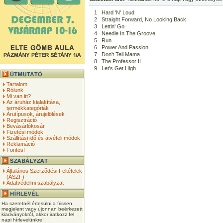
1
Hard 'N' Loud
2
Straight Forward, No Looking Back
3
Lettin' Go
4
Needle In The Groove
5
Run
6
Power And Passion
7
Don't Tell Mama
8
The Professor II
9
Let's Get High
Tartalom
Rólunk
Mi van itt?
Az áruház kialakítása,
termékkategóriák
Árutípusok, árujelölések
Regisztráció
Bevásárlókosár
Fizetési módok
Szállítási idő és átvételi módok
Reklamáció
Fontos!
Általános Szerződési Feltételek
(ÁSZF)
Adatvédelmi szabályzat
Ha szeretnél értesülni a frissen
megjelent vagy újonnan beérkezett
kiadványokról, akkor iratkozz fel
napi hírlevelünkre!