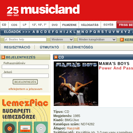
Felhasználónév
MAMA'S BOYS
Power And Pass
Jelszó
elfelejtettem a jelszavam
Típus:
CD
Megjelenés:
1985
Kiadó:
BMG/Jive
Katalógus szám:
ND74282
Állapot:
Használt
Szállítási idő:
Kiszállítás kb. 2-3 nap vagy személyes