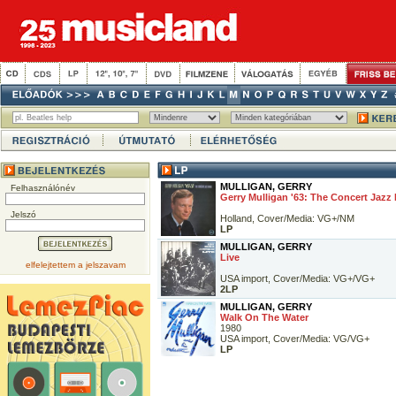
MULLIGAN, GERRY
Felhasználónév
Gerry Mulligan '63: The Concert Jazz
Jelszó
Holland, Cover/Media: VG+/NM
LP
MULLIGAN, GERRY
Live
elfelejtettem a jelszavam
USA import, Cover/Media: VG+/VG+
2LP
MULLIGAN, GERRY
Walk On The Water
1980
USA import, Cover/Media: VG/VG+
LP