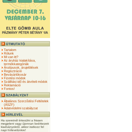
Tartalom
Rólunk
Mi van itt?
Az áruház kialakítása,
termékkategóriák
Árutípusok, árujelölések
Regisztráció
Bevásárlókosár
Fizetési módok
Szállítási idő és átvételi módok
Reklamáció
Fontos!
Általános Szerződési Feltételek
(ÁSZF)
Adatvédelmi szabályzat
Ha szeretnél értesülni a frissen
megjelent vagy újonnan beérkezett
kiadványokról, akkor iratkozz fel
napi hírlevelünkre!