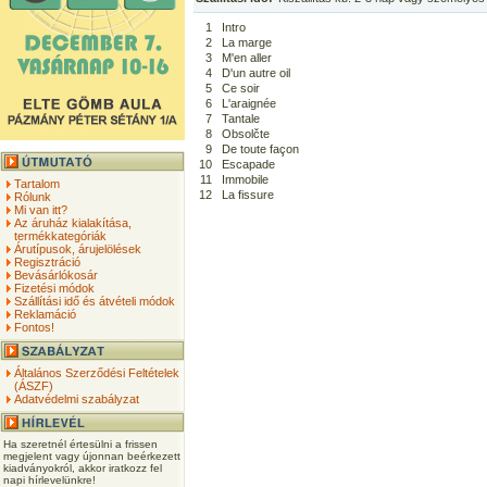
1
Intro
2
La marge
3
M'en aller
4
D'un autre oil
5
Ce soir
6
L'araignée
7
Tantale
8
Obsolčte
9
De toute façon
10
Escapade
11
Immobile
Tartalom
12
La fissure
Rólunk
Mi van itt?
Az áruház kialakítása,
termékkategóriák
Árutípusok, árujelölések
Regisztráció
Bevásárlókosár
Fizetési módok
Szállítási idő és átvételi módok
Reklamáció
Fontos!
Általános Szerződési Feltételek
(ÁSZF)
Adatvédelmi szabályzat
Ha szeretnél értesülni a frissen
megjelent vagy újonnan beérkezett
kiadványokról, akkor iratkozz fel
napi hírlevelünkre!