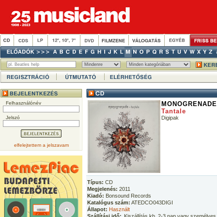
Felhasználónév
MONOGRENADE
Tantale
Jelszó
Digipak
elfelejtettem a jelszavam
Típus:
CD
Megjelenés:
2011
Kiadó:
Bonsound Records
Katalógus szám:
ATEDCO043DIGI
Állapot:
Használt
Szállítási idő:
Kiszállítás kb. 2-3 nap vagy személyes