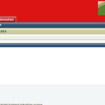
 átvétel budapesti boltunkban azonnal