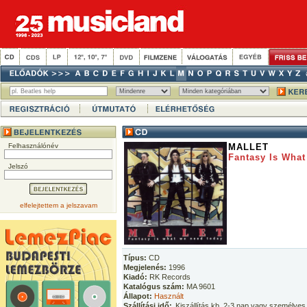
Felhasználónév
MALLET
Fantasy Is Wha
Jelszó
elfelejtettem a jelszavam
Típus:
CD
Megjelenés:
1996
Kiadó:
RK Records
Katalógus szám:
MA 9601
Állapot:
Használt
Szállítási idő:
Kiszállítás kb. 2-3 nap vagy személyes