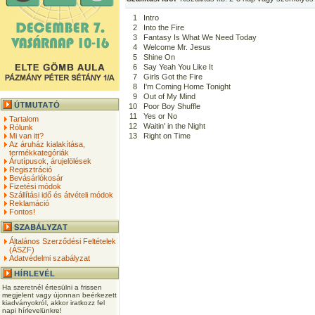
1
Intro
2
Into the Fire
3
Fantasy Is What We Need Today
4
Welcome Mr. Jesus
5
Shine On
6
Say Yeah You Like It
7
Girls Got the Fire
8
I'm Coming Home Tonight
9
Out of My Mind
10
Poor Boy Shuffle
11
Yes or No
Tartalom
12
Waitin' in the Night
Rólunk
Mi van itt?
13
Right on Time
Az áruház kialakítása,
termékkategóriák
Árutípusok, árujelölések
Regisztráció
Bevásárlókosár
Fizetési módok
Szállítási idő és átvételi módok
Reklamáció
Fontos!
Általános Szerződési Feltételek
(ÁSZF)
Adatvédelmi szabályzat
Ha szeretnél értesülni a frissen
megjelent vagy újonnan beérkezett
kiadványokról, akkor iratkozz fel
napi hírlevelünkre!