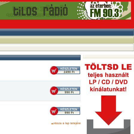
2490 Ft
990 Ft
990 Ft
vissza a lap tetejére