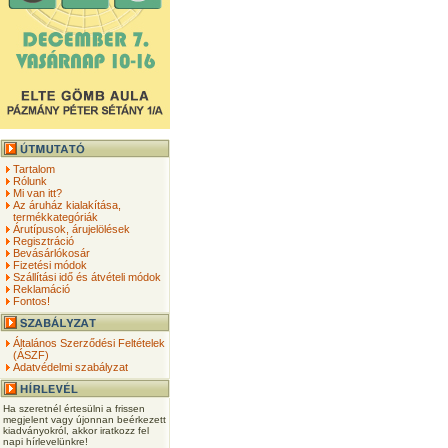
Tartalom
Rólunk
Mi van itt?
Az áruház kialakítása,
termékkategóriák
Árutípusok, árujelölések
Regisztráció
Bevásárlókosár
Fizetési módok
Szállítási idő és átvételi módok
Reklamáció
Fontos!
Általános Szerződési Feltételek
(ÁSZF)
Adatvédelmi szabályzat
Ha szeretnél értesülni a frissen
megjelent vagy újonnan beérkezett
kiadványokról, akkor iratkozz fel
napi hírlevelünkre!