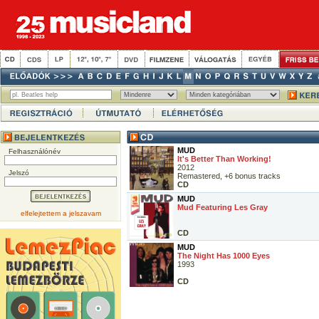
MUD
Felhasználónév
It's Better Than Working!
2012
Jelszó
Remastered, +6 bonus tracks
CD
MUD
Mud Featuring Les Gray
elfelejtettem a jelszavam
CD
MUD
The Night Has 1000 Eyes
1993
CD