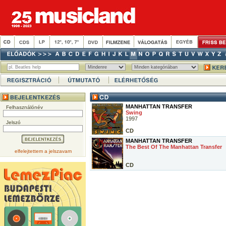
MANHATTAN TRANSFER
Felhasználónév
Swing
1997
Jelszó
CD
MANHATTAN TRANSFER
The Best Of The Manhattan Transfer
elfelejtettem a jelszavam
CD