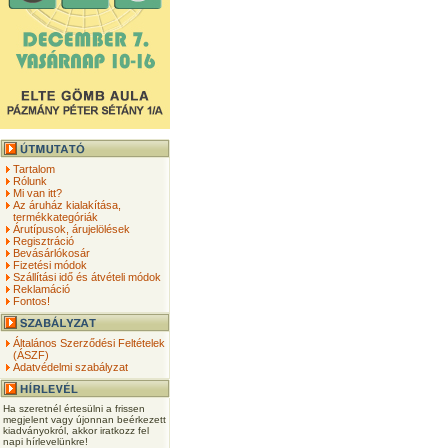
Tartalom
Rólunk
Mi van itt?
Az áruház kialakítása,
termékkategóriák
Árutípusok, árujelölések
Regisztráció
Bevásárlókosár
Fizetési módok
Szállítási idő és átvételi módok
Reklamáció
Fontos!
Általános Szerződési Feltételek
(ÁSZF)
Adatvédelmi szabályzat
Ha szeretnél értesülni a frissen
megjelent vagy újonnan beérkezett
kiadványokról, akkor iratkozz fel
napi hírlevelünkre!