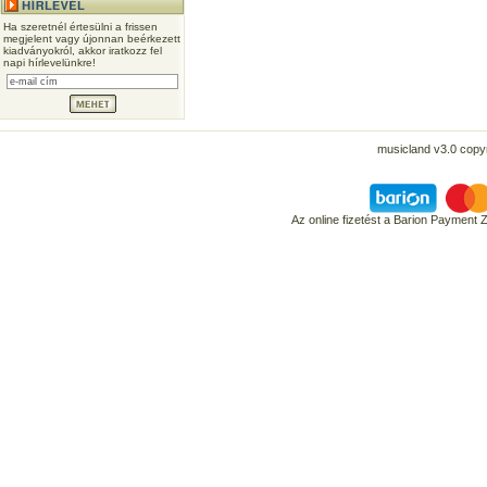
Ha szeretnél értesülni a frissen
megjelent vagy újonnan beérkezett
kiadványokról, akkor iratkozz fel
napi hírlevelünkre!
musicland v3.0 copyr
Az online fizetést a Barion Payment 