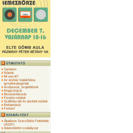
Tartalom
Rólunk
Mi van itt?
Az áruház kialakítása,
termékkategóriák
Árutípusok, árujelölések
Regisztráció
Bevásárlókosár
Fizetési módok
Szállítási idő és átvételi módok
Reklamáció
Fontos!
Általános Szerződési Feltételek
(ÁSZF)
Adatvédelmi szabályzat