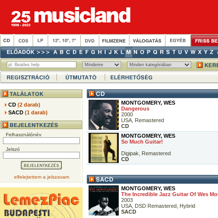
MONTGOMERY, WES
CD
(2 darab)
Dangerous
SACD
(1 darab)
2000
USA, Remastered
CD
Felhasználónév
MONTGOMERY, WES
So Much Guitar!
Jelszó
Digipak, Remastered
CD
elfelejtettem a jelszavam
MONTGOMERY, WES
The Incredible Jazz Guitar Of Wes M
2003
USA, DSD Remastered, Hybrid
SACD