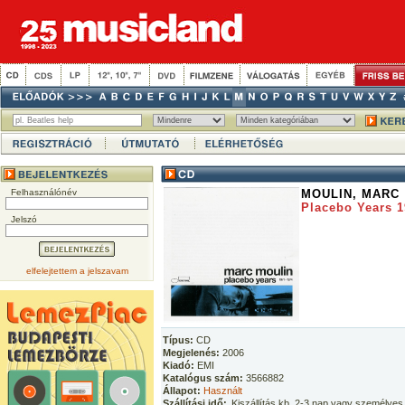
Felhasználónév
MOULIN, MARC
Placebo Years 1
Jelszó
elfelejtettem a jelszavam
Típus:
CD
Megjelenés:
2006
Kiadó:
EMI
Katalógus szám:
3566882
Állapot:
Használt
Szállítási idő:
Kiszállítás kb. 2-3 nap vagy személyes