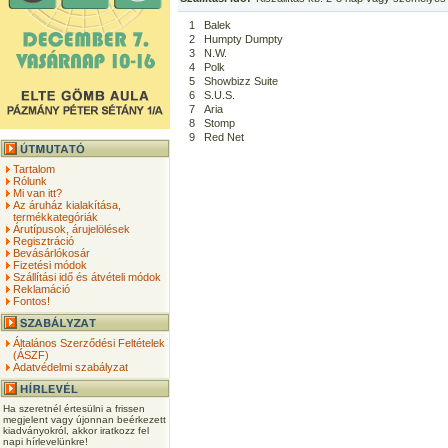
1
Balek
2
Humpty Dumpty
3
N.W.
4
Polk
5
Showbizz Suite
6
S.U.S.
7
Aria
8
Stomp
9
Red Net
Tartalom
Rólunk
Mi van itt?
Az áruház kialakítása,
termékkategóriák
Árutípusok, árujelölések
Regisztráció
Bevásárlókosár
Fizetési módok
Szállítási idő és átvételi módok
Reklamáció
Fontos!
Általános Szerződési Feltételek
(ÁSZF)
Adatvédelmi szabályzat
Ha szeretnél értesülni a frissen
megjelent vagy újonnan beérkezett
kiadványokról, akkor iratkozz fel
napi hírlevelünkre!