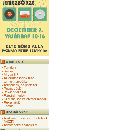
Tartalom
Rólunk
Mi van itt?
Az áruház kialakítása,
termékkategóriák
Árutípusok, árujelölések
Regisztráció
Bevásárlókosár
Fizetési módok
Szállítási idő és átvételi módok
Reklamáció
Fontos!
Általános Szerződési Feltételek
(ÁSZF)
Adatvédelmi szabályzat