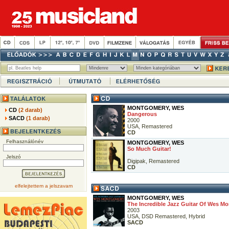
MONTGOMERY, WES
CD
(2 darab)
Dangerous
SACD
(1 darab)
2000
USA, Remastered
CD
Felhasználónév
MONTGOMERY, WES
So Much Guitar!
Jelszó
Digipak, Remastered
CD
elfelejtettem a jelszavam
MONTGOMERY, WES
The Incredible Jazz Guitar Of Wes M
2003
USA, DSD Remastered, Hybrid
SACD