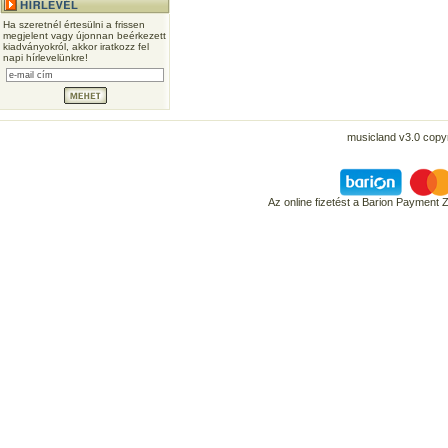
Ha szeretnél értesülni a frissen
megjelent vagy újonnan beérkezett
kiadványokról, akkor iratkozz fel
napi hírlevelünkre!
musicland v3.0 copyr
Az online fizetést a Barion Payment 