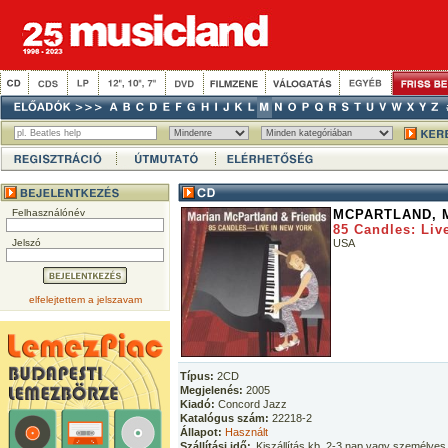
Felhasználónév
MCPARTLAND, 
85 Candles: Liv
Jelszó
USA
elfelejtettem a jelszavam
Típus:
2CD
Megjelenés:
2005
Kiadó:
Concord Jazz
Katalógus szám:
22218-2
Állapot:
Használt
Szállítási idő:
Kiszállítás kb. 2-3 nap vagy személyes