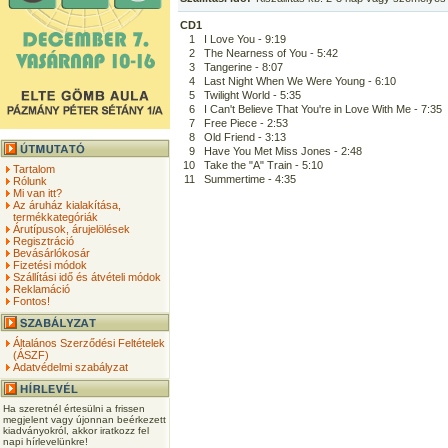
CD1
1
I Love You - 9:19
2
The Nearness of You - 5:42
3
Tangerine - 8:07
4
Last Night When We Were Young - 6:10
5
Twilight World - 5:35
6
I Can't Believe That You're in Love With Me - 7:35
7
Free Piece - 2:53
8
Old Friend - 3:13
9
Have You Met Miss Jones - 2:48
10
Take the "A" Train - 5:10
Tartalom
11
Summertime - 4:35
Rólunk
Mi van itt?
Az áruház kialakítása,
termékkategóriák
Árutípusok, árujelölések
Regisztráció
Bevásárlókosár
Fizetési módok
Szállítási idő és átvételi módok
Reklamáció
Fontos!
Általános Szerződési Feltételek
(ÁSZF)
Adatvédelmi szabályzat
Ha szeretnél értesülni a frissen
megjelent vagy újonnan beérkezett
kiadványokról, akkor iratkozz fel
napi hírlevelünkre!