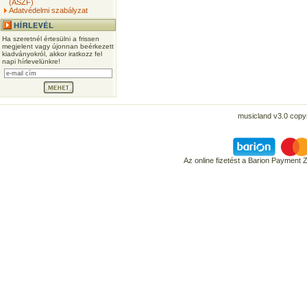
(ÁSZF)
Adatvédelmi szabályzat
Ha szeretnél értesülni a frissen
megjelent vagy újonnan beérkezett
kiadványokról, akkor iratkozz fel
napi hírlevelünkre!
musicland v3.0 copyr
Az online fizetést a Barion Payment 