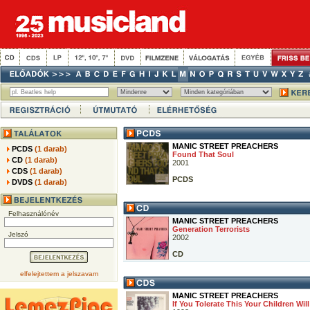
MANIC STREET PREACHERS
PCDS
(1 darab)
Found That Soul
CD
(1 darab)
2001
CDS
(1 darab)
PCDS
DVDS
(1 darab)
Felhasználónév
MANIC STREET PREACHERS
Generation Terrorists
Jelszó
2002
CD
elfelejtettem a jelszavam
MANIC STREET PREACHERS
If You Tolerate This Your Children Wil