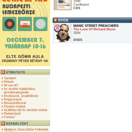
1998
Cardboard
CDS
MANIC STREET PREACHERS
The Love Of Richard Nixon
2004
DVDS
Tartalom
Rólunk
Mi van itt?
Az áruház kialakítása,
termékkategóriák
Árutípusok, árujelölések
Regisztráció
Bevásárlókosár
Fizetési módok
Szállítási idő és átvételi módok
Reklamáció
Fontos!
Általános Szerződési Feltételek