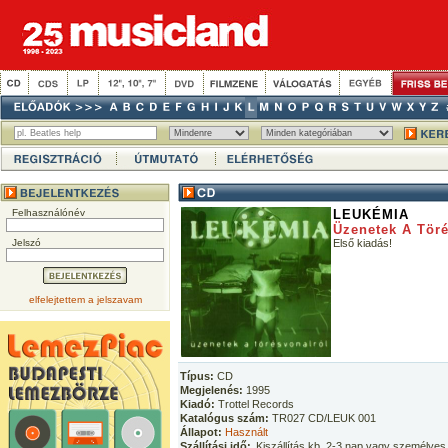
Felhasználónév
LEUKÉMIA
Üzenetek A Töré
Jelszó
Első kiadás!
elfelejtettem a jelszavam
Típus:
CD
Megjelenés:
1995
Kiadó:
Trottel Records
Katalógus szám:
TR027 CD/LEUK 001
Állapot:
Használt
Szállítási idő:
Kiszállítás kb. 2-3 nap vagy személyes