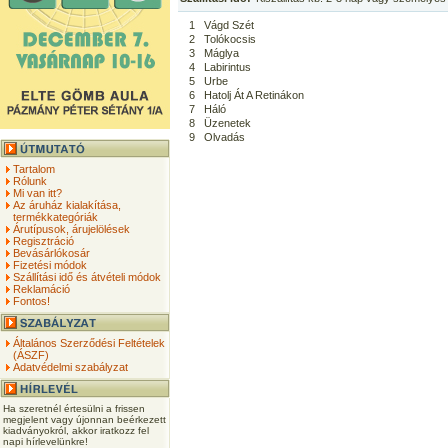
1
Vágd Szét
2
Tolókocsis
3
Máglya
4
Labirintus
5
Urbe
6
Hatolj Át A Retinákon
7
Háló
8
Üzenetek
9
Olvadás
Tartalom
Rólunk
Mi van itt?
Az áruház kialakítása,
termékkategóriák
Árutípusok, árujelölések
Regisztráció
Bevásárlókosár
Fizetési módok
Szállítási idő és átvételi módok
Reklamáció
Fontos!
Általános Szerződési Feltételek
(ÁSZF)
Adatvédelmi szabályzat
Ha szeretnél értesülni a frissen
megjelent vagy újonnan beérkezett
kiadványokról, akkor iratkozz fel
napi hírlevelünkre!