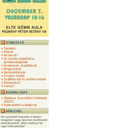
Tartalom
Rólunk
Mi van itt?
Az áruház kialakítása,
termékkategóriák
Árutípusok, árujelölések
Regisztráció
Bevásárlókosár
Fizetési módok
Szállítási idő és átvételi módok
Reklamáció
Fontos!
Általános Szerződési Feltételek
(ÁSZF)
Adatvédelmi szabályzat
Ha szeretnél értesülni a frissen
megjelent vagy újonnan beérkezett
kiadványokról, akkor iratkozz fel
napi hírlevelünkre!