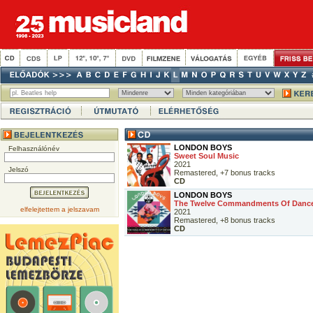
LONDON BOYS
Felhasználónév
Sweet Soul Music
2021
Jelszó
Remastered, +7 bonus tracks
CD
LONDON BOYS
The Twelve Commandments Of Dance 
elfelejtettem a jelszavam
2021
Remastered, +8 bonus tracks
CD