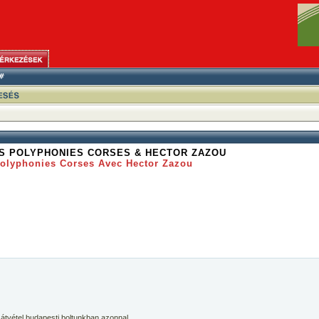
S POLYPHONIES CORSES & HECTOR ZAZOU
Polyphonies Corses Avec Hector Zazou
 átvétel budapesti boltunkban azonnal