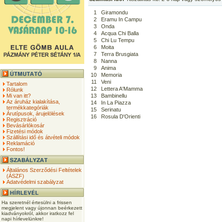
1
Giramondu
2
Eramu In Campu
3
Onda
4
Acqua Chi Balla
5
Chi Lu Tempu
6
Moita
7
Terra Brusgiata
8
Nanna
9
Anima
10
Memoria
11
Veni
Tartalom
12
Lettera A'Mamma
Rólunk
Mi van itt?
13
Bambinellu
Az áruház kialakítása,
14
In La Piazza
termékkategóriák
15
Serinatu
Árutípusok, árujelölések
16
Rosula D'Orienti
Regisztráció
Bevásárlókosár
Fizetési módok
Szállítási idő és átvételi módok
Reklamáció
Fontos!
Általános Szerződési Feltételek
(ÁSZF)
Adatvédelmi szabályzat
Ha szeretnél értesülni a frissen
megjelent vagy újonnan beérkezett
kiadványokról, akkor iratkozz fel
napi hírlevelünkre!