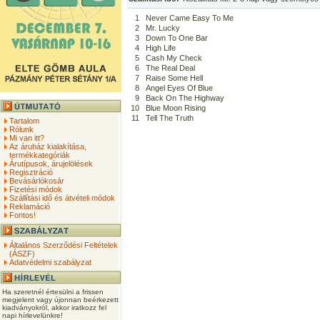
1
Never Came Easy To Me
2
Mr. Lucky
3
Down To One Bar
4
High Life
5
Cash My Check
6
The Real Deal
7
Raise Some Hell
8
Angel Eyes Of Blue
9
Back On The Highway
10
Blue Moon Rising
11
Tell The Truth
Tartalom
Rólunk
Mi van itt?
Az áruház kialakítása,
termékkategóriák
Árutípusok, árujelölések
Regisztráció
Bevásárlókosár
Fizetési módok
Szállítási idő és átvételi módok
Reklamáció
Fontos!
Általános Szerződési Feltételek
(ÁSZF)
Adatvédelmi szabályzat
Ha szeretnél értesülni a frissen
megjelent vagy újonnan beérkezett
kiadványokról, akkor iratkozz fel
napi hírlevelünkre!