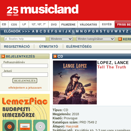
Felhasználónév
LOPEZ, LANCE
Tell The Truth
Jelszó
elfelejtettem a jelszavam
Típus:
CD
Megjelenés:
2018
Kiadó:
Provogue
Katalógus szám:
PRD 7549 2
Állapot:
Használt
Szállítási idő:
Kiszállítás kb. 2-3 nap vagy személyes