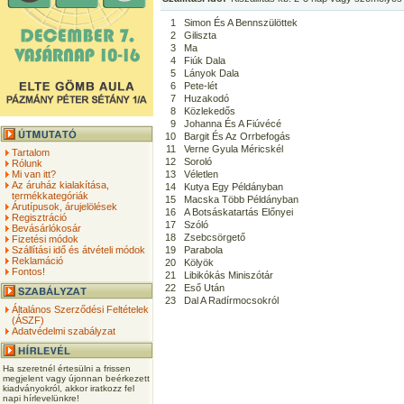
1
Simon És A Bennszülöttek
2
Giliszta
3
Ma
4
Fiúk Dala
5
Lányok Dala
6
Pete-lét
7
Huzakodó
8
Közlekedős
9
Johanna És A Fiúvécé
10
Bargit És Az Orrbefogás
11
Verne Gyula Méricskél
Tartalom
12
Soroló
Rólunk
Mi van itt?
13
Véletlen
Az áruház kialakítása,
14
Kutya Egy Példányban
termékkategóriák
15
Macska Több Példányban
Árutípusok, árujelölések
16
A Botsáskatartás Előnyei
Regisztráció
17
Szóló
Bevásárlókosár
18
Zsebcsörgető
Fizetési módok
Szállítási idő és átvételi módok
19
Parabola
Reklamáció
20
Kölyök
Fontos!
21
Libikókás Miniszótár
22
Eső Után
23
Dal A Radírmocsokról
Általános Szerződési Feltételek
(ÁSZF)
Adatvédelmi szabályzat
Ha szeretnél értesülni a frissen
megjelent vagy újonnan beérkezett
kiadványokról, akkor iratkozz fel
napi hírlevelünkre!