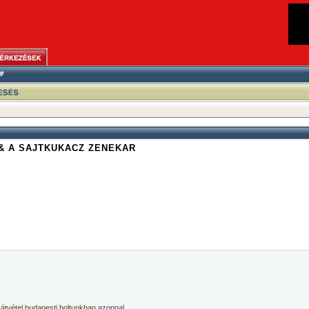
 & A SAJTKUKACZ ZENEKAR
 átvétel budapesti boltunkban azonnal