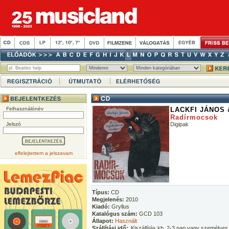
Felhasználónév
LACKFI JÁNOS
Radírmocsok
Jelszó
Digipak
elfelejtettem a jelszavam
Típus:
CD
Megjelenés:
2010
Kiadó:
Gryllus
Katalógus szám:
GCD 103
Állapot:
Használt
Szállítási idő:
Kiszállítás kb. 2-3 nap vagy személyes