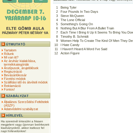
1
Being Tyler
2
Four Pounds In Two Days
3
Steve McQueen
4
The Lone Official
5
Something's Going On
6
Nothing But A Blur From A Bullet Train
7
Each Time I Bring It Up It Seems To Bring You Do
8
Timothy B. Schmidt
9
Women Help To Create The Kind Of Men They De
10
I Hate Candy
11
I Haven't Heard A Word I've Said
Tartalom
12
Action Figure
Rólunk
Mi van itt?
Az áruház kialakítása,
termékkategóriák
Árutípusok, árujelölések
Regisztráció
Bevásárlókosár
Fizetési módok
Szállítási idő és átvételi módok
Reklamáció
Fontos!
Általános Szerződési Feltételek
(ÁSZF)
Adatvédelmi szabályzat
Ha szeretnél értesülni a frissen
megjelent vagy újonnan beérkezett
kiadványokról, akkor iratkozz fel
napi hírlevelünkre!