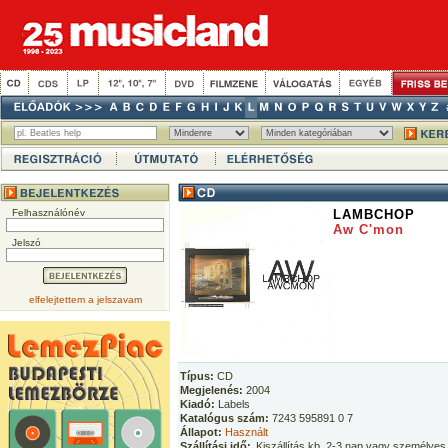
Felhasználónév
LAMBCHOP
Aw C'mon
Jelszó
elfelejtettem a jelszavam
Típus:
CD
Megjelenés:
2004
Kiadó:
Labels
Katalógus szám:
7243 595891 0 7
Állapot:
Használt
Szállítási idő:
Kiszállítás kb. 2-3 nap vagy személyes