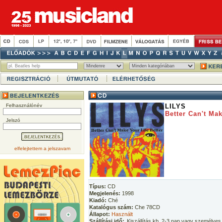
Felhasználónév
LILYS
Better Can't Mak
Jelszó
elfelejtettem a jelszavam
Típus:
CD
Megjelenés:
1998
Kiadó:
Ché
Katalógus szám:
Che 78CD
Állapot:
Használt
Szállítási idő:
Kiszállítás kb. 2-3 nap vagy személyes