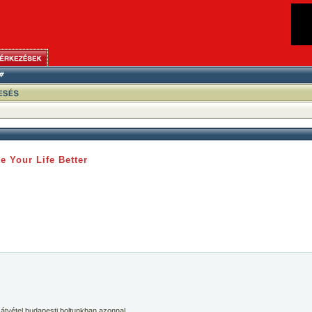
e Your Life Better
 átvétel budapesti boltunkban azonnal