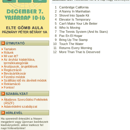
1
Cambridge California
2
A Nanny In Manhattan
3
Shovel Into Spade Kit
4
Elevator Is Temporary
5
Can't Make Your Life Better
6
Who Is Moving
7
The Tennis System (And Its Stars)
8
Pax En El Hogar
9
Bring Up The Stamp
10
Touch The Water
11
Returns Every Morning
Tartalom
12
More Than That Is Deserved
Rólunk
Mi van itt?
Az áruház kialakítása,
termékkategóriák
Árutípusok, árujelölések
Regisztráció
Bevásárlókosár
Fizetési módok
Szállítási idő és átvételi módok
Reklamáció
Fontos!
Általános Szerződési Feltételek
(ÁSZF)
Adatvédelmi szabályzat
Ha szeretnél értesülni a frissen
megjelent vagy újonnan beérkezett
kiadványokról, akkor iratkozz fel
napi hírlevelünkre!