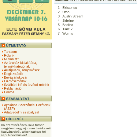
1
Existence
2
Utah
3
Austin Stream
4
Sideline
5
Beeline
6
Time 2
7
Worms
Tartalom
Rólunk
Mi van itt?
Az áruház kialakítása,
termékkategóriák
Árutípusok, árujelölések
Regisztráció
Bevásárlókosár
Fizetési módok
Szállítási idő és átvételi módok
Reklamáció
Fontos!
Általános Szerződési Feltételek
(ÁSZF)
Adatvédelmi szabályzat
Ha szeretnél értesülni a frissen
megjelent vagy újonnan beérkezett
kiadványokról, akkor iratkozz fel
napi hírlevelünkre!