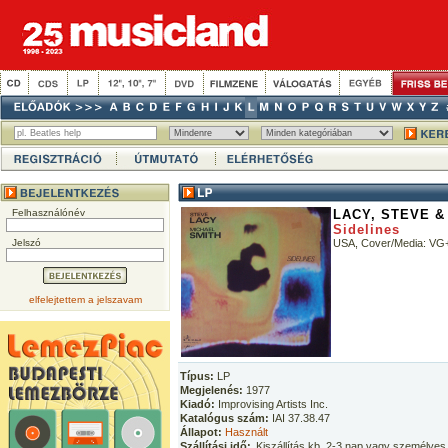
Felhasználónév
LACY, STEVE &
Sidelines
Jelszó
USA, Cover/Media: VG
elfelejtettem a jelszavam
Típus:
LP
Megjelenés:
1977
Kiadó:
Improvising Artists Inc.
Katalógus szám:
IAI 37.38.47
Állapot:
Használt
Szállítási idő:
Kiszállítás kb. 2-3 nap vagy személyes