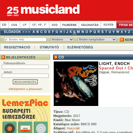
Felhasználónév
LIGHT, ENOCH
Spaced Out / Ch
Jelszó
Digipak, Remastered
elfelejtettem a jelszavam
Típus:
CD
Megjelenés:
2017
Kiadó:
Blue Moon
Katalógus szám:
BMCD 889
Állapot:
Használt
Szállítási idő:
Kiszállítás kb. 2-3 nap vagy személyes