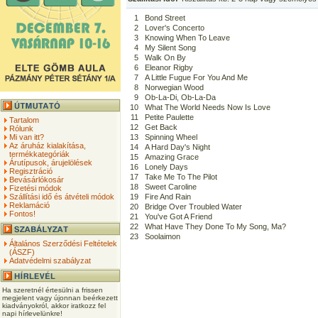
1
Bond Street
2
Lover's Concerto
3
Knowing When To Leave
4
My Silent Song
5
Walk On By
6
Eleanor Rigby
7
A Little Fugue For You And Me
8
Norwegian Wood
9
Ob-La-Di, Ob-La-Da
10
What The World Needs Now Is Love
11
Petite Paulette
Tartalom
12
Get Back
Rólunk
Mi van itt?
13
Spinning Wheel
Az áruház kialakítása,
14
A Hard Day's Night
termékkategóriák
15
Amazing Grace
Árutípusok, árujelölések
16
Lonely Days
Regisztráció
17
Take Me To The Pilot
Bevásárlókosár
18
Sweet Caroline
Fizetési módok
Szállítási idő és átvételi módok
19
Fire And Rain
Reklamáció
20
Bridge Over Troubled Water
Fontos!
21
You've Got A Friend
22
What Have They Done To My Song, Ma?
23
Soolaimon
Általános Szerződési Feltételek
(ÁSZF)
Adatvédelmi szabályzat
Ha szeretnél értesülni a frissen
megjelent vagy újonnan beérkezett
kiadványokról, akkor iratkozz fel
napi hírlevelünkre!