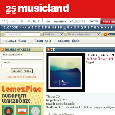
Felhasználónév
LEAHY, AUSTIN
In The Town Of 
Jelszó
Digipak
elfelejtettem a jelszavam
Típus:
CD
Megjelenés:
2013
Kiadó:
Szerzői Kiadás
Szállítási idő:
Kiszállítás kb. 2-3 nap vagy személyes
1
Mind of a Woman