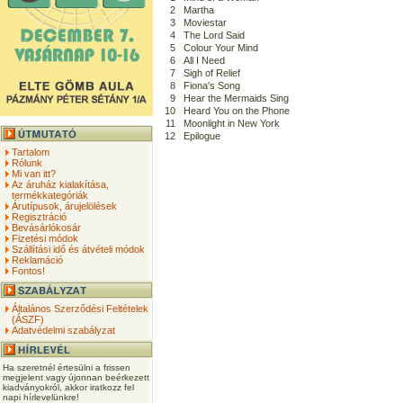
2
Martha
3
Moviestar
4
The Lord Said
5
Colour Your Mind
6
All I Need
7
Sigh of Relief
8
Fiona's Song
9
Hear the Mermaids Sing
10
Heard You on the Phone
11
Moonlight in New York
12
Epilogue
Tartalom
Rólunk
Mi van itt?
Az áruház kialakítása,
termékkategóriák
Árutípusok, árujelölések
Regisztráció
Bevásárlókosár
Fizetési módok
Szállítási idő és átvételi módok
Reklamáció
Fontos!
Általános Szerződési Feltételek
(ÁSZF)
Adatvédelmi szabályzat
Ha szeretnél értesülni a frissen
megjelent vagy újonnan beérkezett
kiadványokról, akkor iratkozz fel
napi hírlevelünkre!