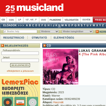
Felhasználónév
LUKAS GRAHA
4 (The Pink Alb
Jelszó
elfelejtettem a jelszavam
Típus:
CD
Megjelenés:
2023
Kiadó:
Warner
Katalógus szám:
09362489239
Állapot:
Használt
Szállítási idő:
Kiszállítás kb. 2-3 nap vagy személyes