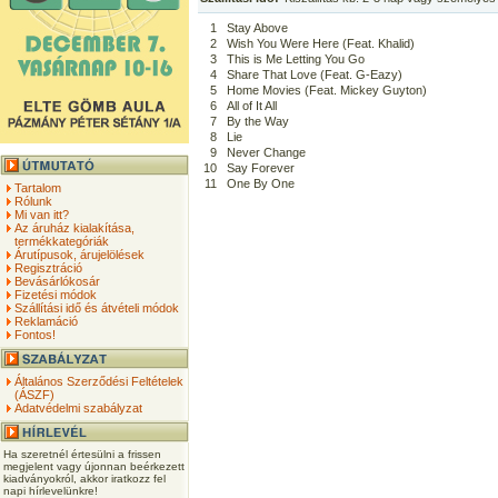
1
Stay Above
2
Wish You Were Here (Feat. Khalid)
3
This is Me Letting You Go
4
Share That Love (Feat. G-Eazy)
5
Home Movies (Feat. Mickey Guyton)
6
All of It All
7
By the Way
8
Lie
9
Never Change
10
Say Forever
11
One By One
Tartalom
Rólunk
Mi van itt?
Az áruház kialakítása,
termékkategóriák
Árutípusok, árujelölések
Regisztráció
Bevásárlókosár
Fizetési módok
Szállítási idő és átvételi módok
Reklamáció
Fontos!
Általános Szerződési Feltételek
(ÁSZF)
Adatvédelmi szabályzat
Ha szeretnél értesülni a frissen
megjelent vagy újonnan beérkezett
kiadványokról, akkor iratkozz fel
napi hírlevelünkre!