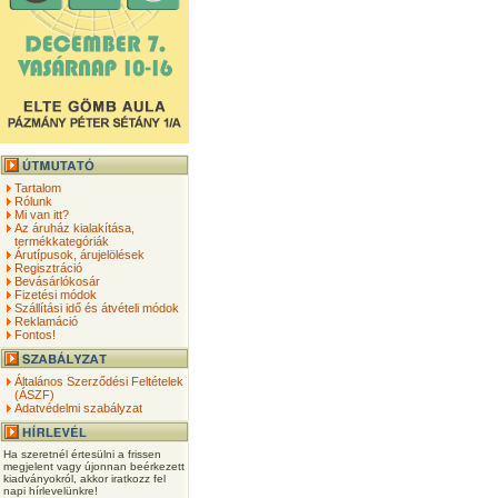
Tartalom
Rólunk
Mi van itt?
Az áruház kialakítása,
termékkategóriák
Árutípusok, árujelölések
Regisztráció
Bevásárlókosár
Fizetési módok
Szállítási idő és átvételi módok
Reklamáció
Fontos!
Általános Szerződési Feltételek
(ÁSZF)
Adatvédelmi szabályzat
Ha szeretnél értesülni a frissen
megjelent vagy újonnan beérkezett
kiadványokról, akkor iratkozz fel
napi hírlevelünkre!