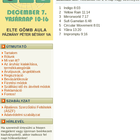
1
Indigo 8:03
2
Yellow Rain 11:14
3
Mirrorworld 7:17
4
Sufi Gamelan 6:48
5
Circular Movement 8:01
6
Yâtra 13:20
7
Impromptu 9:16
Tartalom
Rólunk
Mi van itt?
Az áruház kialakítása,
termékkategóriák
Árutípusok, árujelölések
Regisztráció
Bevásárlókosár
Fizetési módok
Szállítási idő és átvételi módok
Reklamáció
Fontos!
Általános Szerződési Feltételek
(ÁSZF)
Adatvédelmi szabályzat
Ha szeretnél értesülni a frissen
megjelent vagy újonnan beérkezett
kiadványokról, akkor iratkozz fel
napi hírlevelünkre!