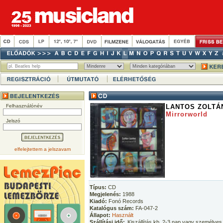
Felhasználónév
LANTOS ZOLTÁ
Mirrorworld
Jelszó
elfelejtettem a jelszavam
Típus:
CD
Megjelenés:
1988
Kiadó:
Fonó Records
Katalógus szám:
FA-047-2
Állapot:
Használt
Szállítási idő:
Kiszállítás kb. 2-3 nap vagy személyes