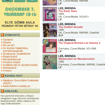
UK, Cover/Media: NM/NM
LP
LEE, BRENDA
The Early Years
1984
UK, Cover/Media: VG/VG+
LP
LEE, BRENDA
The Golden Decade
1985
UK, Cover/Media: NM/NM, Gatefold
2LP
Tartalom
LEE, BRENDA
Rólunk
The Original Brenda Lee Volume 2
Mi van itt?
Az áruház kialakítása,
Germany, Cover/Media: VG+/NM
termékkategóriák
LP
Árutípusok, árujelölések
LEE, BRENDA
Regisztráció
Wiedersehn Ist Wunderschön
Bevásárlókosár
1985
Fizetési módok
Germany, Cover/Media: NM/NM, Gatefol
Szállítási idő és átvételi módok
LP
Reklamáció
Fontos!
Általános Szerződési Feltételek
(ÁSZF)
Adatvédelmi szabályzat
Ha szeretnél értesülni a frissen
megjelent vagy újonnan beérkezett
kiadványokról, akkor iratkozz fel
napi hírlevelünkre!