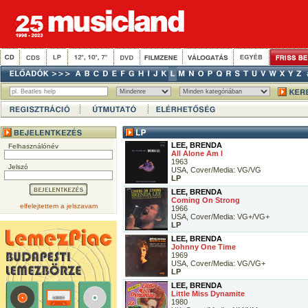
LEE, BRENDA
Felhasználónév
All Alone Am I
1963
Jelszó
USA, Cover/Media: VG/VG
LP
LEE, BRENDA
Coming On Strong
elfelejtettem a jelszavam
1966
USA, Cover/Media: VG+/VG+
LP
LEE, BRENDA
Johnny One Time
1969
USA, Cover/Media: VG/VG+
LP
LEE, BRENDA
Little Miss Dynamite
1980