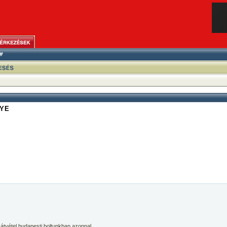
TYE
 átvétel budapesti boltunkban azonnal