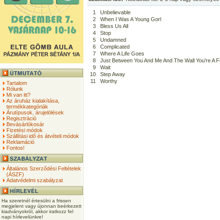
1
Unbelievable
2
When I Was A Young Gorl
3
Bless Us All
4
Stop
5
Undamned
6
Complicated
7
Where A Life Goes
8
Just Between You And Me And The Wall You're A F
9
Wait
10
Step Away
11
Worthy
Tartalom
Rólunk
Mi van itt?
Az áruház kialakítása,
termékkategóriák
Árutípusok, árujelölések
Regisztráció
Bevásárlókosár
Fizetési módok
Szállítási idő és átvételi módok
Reklamáció
Fontos!
Általános Szerződési Feltételek
(ÁSZF)
Adatvédelmi szabályzat
Ha szeretnél értesülni a frissen
megjelent vagy újonnan beérkezett
kiadványokról, akkor iratkozz fel
napi hírlevelünkre!