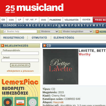
Felhasználónév
LAVETTE, BET
Worthy
Jelszó
elfelejtettem a jelszavam
Típus:
CD
Megjelenés:
2015
Kiadó:
Cherry Red
Katalógus szám:
CDBRED 649
Állapot:
Használt
Szállítási idő:
Kiszállítás kb. 2-3 nap vagy személyes