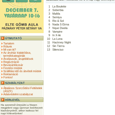
1
La Boulette
2
Soberbia
3
MaMa
4
Semiya
5
Rio & Sol
6
Nada S Etrna
7
Nque Dwela
8
Vampire
9
In X-ile
10
La Luna
11
Hackney Night
Tartalom
12
Sin Tierra
Rólunk
Mi van itt?
13
Silenciuo
Az áruház kialakítása,
termékkategóriák
Árutípusok, árujelölések
Regisztráció
Bevásárlókosár
Fizetési módok
Szállítási idő és átvételi módok
Reklamáció
Fontos!
Általános Szerződési Feltételek
(ÁSZF)
Adatvédelmi szabályzat
Ha szeretnél értesülni a frissen
megjelent vagy újonnan beérkezett
kiadványokról, akkor iratkozz fel
napi hírlevelünkre!