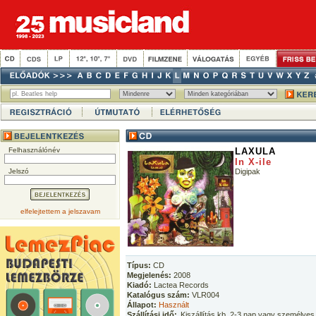
Felhasználónév
LAXULA
In X-ile
Jelszó
Digipak
elfelejtettem a jelszavam
Típus:
CD
Megjelenés:
2008
Kiadó:
Lactea Records
Katalógus szám:
VLR004
Állapot:
Használt
Szállítási idő:
Kiszállítás kb. 2-3 nap vagy személyes