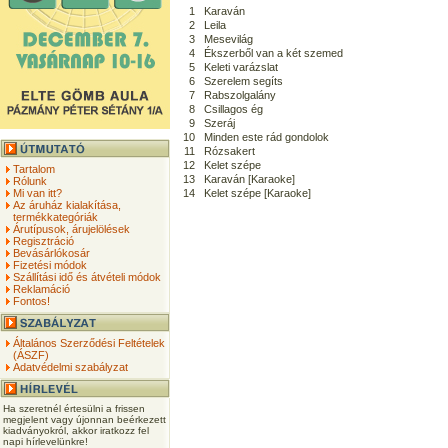
1
Karaván
2
Leila
3
Mesevilág
4
Ékszerből van a két szemed
5
Keleti varázslat
6
Szerelem segíts
7
Rabszolgalány
8
Csillagos ég
9
Szeráj
10
Minden este rád gondolok
11
Rózsakert
12
Kelet szépe
Tartalom
13
Karaván [Karaoke]
Rólunk
Mi van itt?
14
Kelet szépe [Karaoke]
Az áruház kialakítása,
termékkategóriák
Árutípusok, árujelölések
Regisztráció
Bevásárlókosár
Fizetési módok
Szállítási idő és átvételi módok
Reklamáció
Fontos!
Általános Szerződési Feltételek
(ÁSZF)
Adatvédelmi szabályzat
Ha szeretnél értesülni a frissen
megjelent vagy újonnan beérkezett
kiadványokról, akkor iratkozz fel
napi hírlevelünkre!