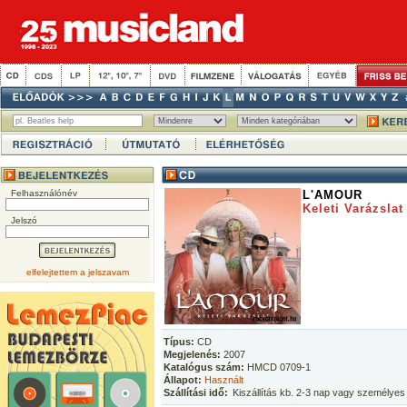
Felhasználónév
L'AMOUR
Keleti Varázslat
Jelszó
elfelejtettem a jelszavam
Típus:
CD
Megjelenés:
2007
Katalógus szám:
HMCD 0709-1
Állapot:
Használt
Szállítási idő:
Kiszállítás kb. 2-3 nap vagy személyes