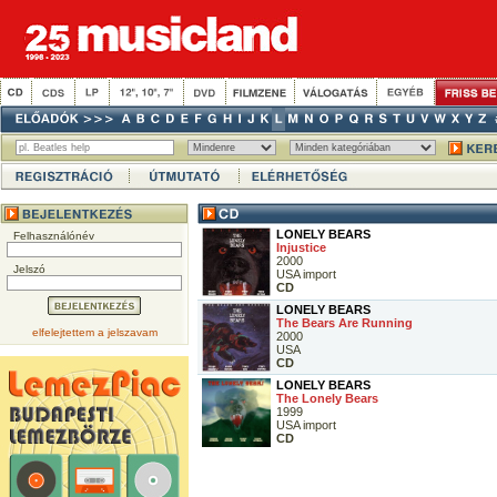
LONELY BEARS
Felhasználónév
Injustice
2000
Jelszó
USA import
CD
LONELY BEARS
The Bears Are Running
elfelejtettem a jelszavam
2000
USA
CD
LONELY BEARS
The Lonely Bears
1999
USA import
CD