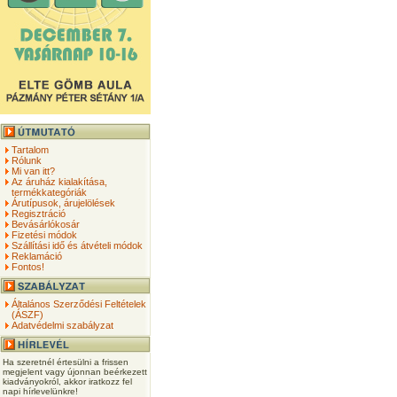
Tartalom
Rólunk
Mi van itt?
Az áruház kialakítása,
termékkategóriák
Árutípusok, árujelölések
Regisztráció
Bevásárlókosár
Fizetési módok
Szállítási idő és átvételi módok
Reklamáció
Fontos!
Általános Szerződési Feltételek
(ÁSZF)
Adatvédelmi szabályzat
Ha szeretnél értesülni a frissen
megjelent vagy újonnan beérkezett
kiadványokról, akkor iratkozz fel
napi hírlevelünkre!