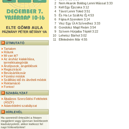
2
Nem Akarok Boldog Lenni Mással 3:33
3
Kell Egy Éjszaka 3:12
4
Távol Lenni Toled 3:51
5
És Ha Le Száll Az Éj 4:53
6
Fájna A Szerelem 3:14
7
Visz Egy Út A Szívedhez 3:33
8
Gondolsz Majd Reám 3:54
9
Szívem Húrjaiba Téptél 3:22
10
Lehetsz Bárhol 3:02
11
Elfeledném Már 4:55
Tartalom
Rólunk
Mi van itt?
Az áruház kialakítása,
termékkategóriák
Árutípusok, árujelölések
Regisztráció
Bevásárlókosár
Fizetési módok
Szállítási idő és átvételi módok
Reklamáció
Fontos!
Általános Szerződési Feltételek
(ÁSZF)
Adatvédelmi szabályzat
Ha szeretnél értesülni a frissen
megjelent vagy újonnan beérkezett
kiadványokról, akkor iratkozz fel
napi hírlevelünkre!