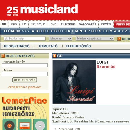
Felhasználónév
LUIGI
Szerenád
Jelszó
elfelejtettem a jelszavam
Típus:
CD
Megjelenés:
2010
Kiadó:
Szerzői Kiadás
Szállítási idő:
Kiszállítás kb. 2-3 nap vagy személyes
1
Szerenád 3:38