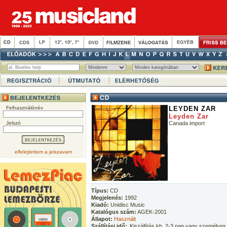
Felhasználónév
LEYDEN ZAR
Leyden Zar
Jelszó
Canada import
elfelejtettem a jelszavam
Típus:
CD
Megjelenés:
1992
Kiadó:
Unidisc Music
Katalógus szám:
AGEK-2001
Állapot:
Használt
Szállítási idő:
Kiszállítás kb. 2-3 nap vagy személyes