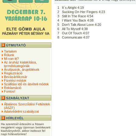
1
It´s Alright 4:19
2
Sucking On Her Fingers 4:23
3
Still In The Race 4:54
4
I Want You Back 4:08
5
Don't Talk About Love 4:20
6
All To Myself 4:38
7
Out Of Touch 4:07
8
Communicate 4:07
Tartalom
Rólunk
Mi van itt?
Az áruház kialakítása,
termékkategóriák
Árutípusok, árujelölések
Regisztráció
Bevásárlókosár
Fizetési módok
Szállítási idő és átvételi módok
Reklamáció
Fontos!
Általános Szerződési Feltételek
(ÁSZF)
Adatvédelmi szabályzat
Ha szeretnél értesülni a frissen
megjelent vagy újonnan beérkezett
kiadványokról, akkor iratkozz fel
napi hírlevelünkre!