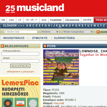
Felhasználónév
LOWNOISE, CH
Together In Wo
Jelszó
elfelejtettem a jelszavam
Típus:
PCDS
Megjelenés:
1995
Kiadó:
Polydor
Katalógus szám:
851985-2
Állapot:
Használt
Szállítási idő:
Kiszállítás kb. 2-3 nap vagy személyes