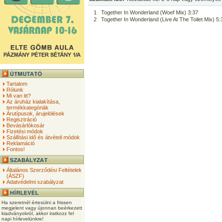
1
Together In Wonderland (Woef Mix) 3:37
2
Together In Wonderland (Live At The Toilet Mix) 5:
Tartalom
Rólunk
Mi van itt?
Az áruház kialakítása,
termékkategóriák
Árutípusok, árujelölések
Regisztráció
Bevásárlókosár
Fizetési módok
Szállítási idő és átvételi módok
Reklamáció
Fontos!
Általános Szerződési Feltételek
(ÁSZF)
Adatvédelmi szabályzat
Ha szeretnél értesülni a frissen
megjelent vagy újonnan beérkezett
kiadványokról, akkor iratkozz fel
napi hírlevelünkre!