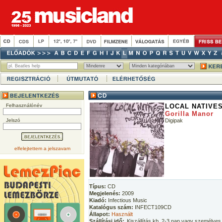
Felhasználónév
LOCAL NATIVE
Gorilla Manor
Jelszó
Digipak
elfelejtettem a jelszavam
Típus:
CD
Megjelenés:
2009
Kiadó:
Infectious Music
Katalógus szám:
INFECT109CD
Állapot:
Használt
Szállítási idő:
Kiszállítás kb. 2-3 nap vagy személyes