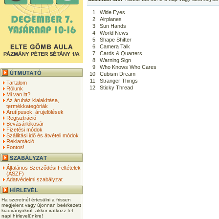
1
Wide Eyes
2
Airplanes
3
Sun Hands
4
World News
5
Shape Shifter
6
Camera Talk
7
Cards & Quarters
8
Warning Sign
9
Who Knows Who Cares
10
Cubism Dream
11
Stranger Things
Tartalom
12
Sticky Thread
Rólunk
Mi van itt?
Az áruház kialakítása,
termékkategóriák
Árutípusok, árujelölések
Regisztráció
Bevásárlókosár
Fizetési módok
Szállítási idő és átvételi módok
Reklamáció
Fontos!
Általános Szerződési Feltételek
(ÁSZF)
Adatvédelmi szabályzat
Ha szeretnél értesülni a frissen
megjelent vagy újonnan beérkezett
kiadványokról, akkor iratkozz fel
napi hírlevelünkre!