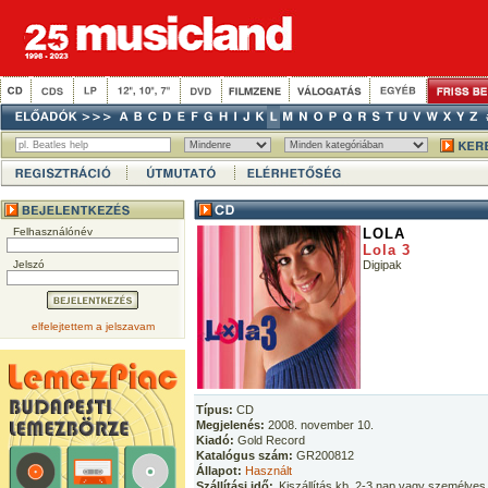
Felhasználónév
LOLA
Lola 3
Jelszó
Digipak
elfelejtettem a jelszavam
Típus:
CD
Megjelenés:
2008. november 10.
Kiadó:
Gold Record
Katalógus szám:
GR200812
Állapot:
Használt
Szállítási idő:
Kiszállítás kb. 2-3 nap vagy személyes