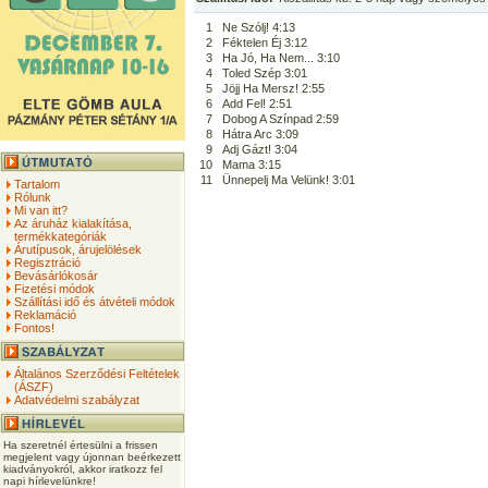
1
Ne Szólj! 4:13
2
Féktelen Éj 3:12
3
Ha Jó, Ha Nem... 3:10
4
Toled Szép 3:01
5
Jöjj Ha Mersz! 2:55
6
Add Fel! 2:51
7
Dobog A Színpad 2:59
8
Hátra Arc 3:09
9
Adj Gázt! 3:04
10
Mama 3:15
11
Ünnepelj Ma Velünk! 3:01
Tartalom
Rólunk
Mi van itt?
Az áruház kialakítása,
termékkategóriák
Árutípusok, árujelölések
Regisztráció
Bevásárlókosár
Fizetési módok
Szállítási idő és átvételi módok
Reklamáció
Fontos!
Általános Szerződési Feltételek
(ÁSZF)
Adatvédelmi szabályzat
Ha szeretnél értesülni a frissen
megjelent vagy újonnan beérkezett
kiadványokról, akkor iratkozz fel
napi hírlevelünkre!