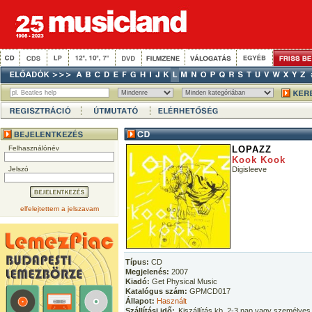
Felhasználónév
LOPAZZ
Kook Kook
Jelszó
Digisleeve
elfelejtettem a jelszavam
Típus:
CD
Megjelenés:
2007
Kiadó:
Get Physical Music
Katalógus szám:
GPMCD017
Állapot:
Használt
Szállítási idő:
Kiszállítás kb. 2-3 nap vagy személyes