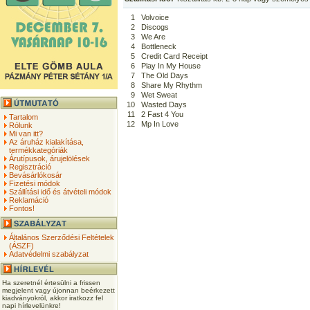
1
Volvoice
2
Discogs
3
We Are
4
Bottleneck
5
Credit Card Receipt
6
Play In My House
7
The Old Days
8
Share My Rhythm
9
Wet Sweat
10
Wasted Days
11
2 Fast 4 You
Tartalom
12
Mp In Love
Rólunk
Mi van itt?
Az áruház kialakítása,
termékkategóriák
Árutípusok, árujelölések
Regisztráció
Bevásárlókosár
Fizetési módok
Szállítási idő és átvételi módok
Reklamáció
Fontos!
Általános Szerződési Feltételek
(ÁSZF)
Adatvédelmi szabályzat
Ha szeretnél értesülni a frissen
megjelent vagy újonnan beérkezett
kiadványokról, akkor iratkozz fel
napi hírlevelünkre!