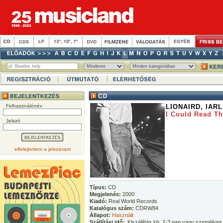
Felhasználónév
LIONAIRD, IAR
I Could Read T
Jelszó
elfelejtettem a jelszavam
Típus:
CD
Megjelenés:
2000
Kiadó:
Real World Records
Katalógus szám:
CDRW84
Állapot:
Használt
Szállítási idő:
Kiszállítás kb. 2-3 nap vagy személyes