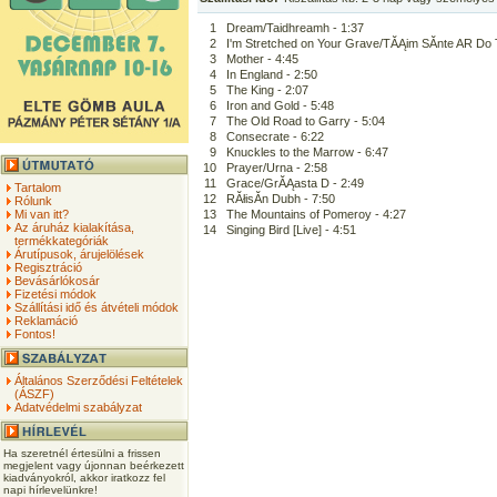
1
Dream/Taidhreamh - 1:37
2
I'm Stretched on Your Grave/TĂĄim SĂ­nte AR Do
3
Mother - 4:45
4
In England - 2:50
5
The King - 2:07
6
Iron and Gold - 5:48
7
The Old Road to Garry - 5:04
8
Consecrate - 6:22
9
Knuckles to the Marrow - 6:47
10
Prayer/Urna - 2:58
11
Grace/GrĂĄasta D - 2:49
Tartalom
12
RĂłisĂ­n Dubh - 7:50
Rólunk
Mi van itt?
13
The Mountains of Pomeroy - 4:27
Az áruház kialakítása,
14
Singing Bird [Live] - 4:51
termékkategóriák
Árutípusok, árujelölések
Regisztráció
Bevásárlókosár
Fizetési módok
Szállítási idő és átvételi módok
Reklamáció
Fontos!
Általános Szerződési Feltételek
(ÁSZF)
Adatvédelmi szabályzat
Ha szeretnél értesülni a frissen
megjelent vagy újonnan beérkezett
kiadványokról, akkor iratkozz fel
napi hírlevelünkre!