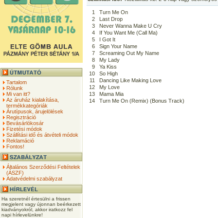
1
Turn Me On
2
Last Drop
3
Never Wanna Make U Cry
4
If You Want Me (Call Ma)
5
I Got It
6
Sign Your Name
7
Screaming Out My Name
8
My Lady
9
Ya Kiss
10
So High
11
Dancing Like Making Love
Tartalom
12
My Love
Rólunk
Mi van itt?
13
Mama Mia
Az áruház kialakítása,
14
Turn Me On (Remix) (Bonus Track)
termékkategóriák
Árutípusok, árujelölések
Regisztráció
Bevásárlókosár
Fizetési módok
Szállítási idő és átvételi módok
Reklamáció
Fontos!
Általános Szerződési Feltételek
(ÁSZF)
Adatvédelmi szabályzat
Ha szeretnél értesülni a frissen
megjelent vagy újonnan beérkezett
kiadványokról, akkor iratkozz fel
napi hírlevelünkre!