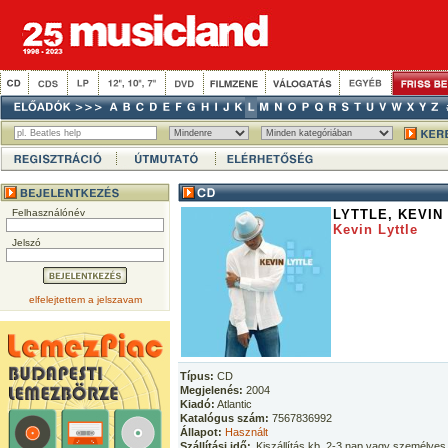
Felhasználónév
LYTTLE, KEVIN
Kevin Lyttle
Jelszó
elfelejtettem a jelszavam
Típus:
CD
Megjelenés:
2004
Kiadó:
Atlantic
Katalógus szám:
7567836992
Állapot:
Használt
Szállítási idő:
Kiszállítás kb. 2-3 nap vagy személyes