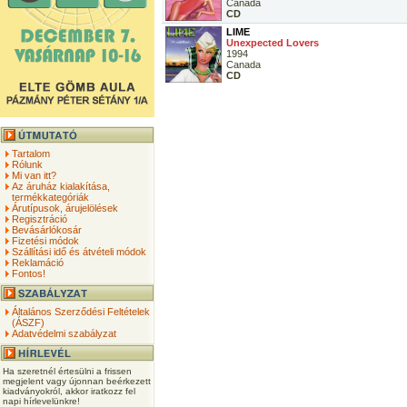
Canada
CD
LIME
Unexpected Lovers
1994
Canada
CD
Tartalom
Rólunk
Mi van itt?
Az áruház kialakítása,
termékkategóriák
Árutípusok, árujelölések
Regisztráció
Bevásárlókosár
Fizetési módok
Szállítási idő és átvételi módok
Reklamáció
Fontos!
Általános Szerződési Feltételek
(ÁSZF)
Adatvédelmi szabályzat
Ha szeretnél értesülni a frissen
megjelent vagy újonnan beérkezett
kiadványokról, akkor iratkozz fel
napi hírlevelünkre!