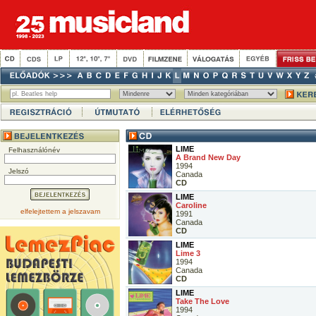
LIME
Felhasználónév
A Brand New Day
1994
Jelszó
Canada
CD
LIME
Caroline
elfelejtettem a jelszavam
1991
Canada
CD
LIME
Lime 3
1994
Canada
CD
LIME
Take The Love
1994