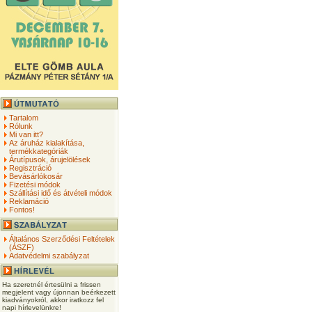
Tartalom
Rólunk
Mi van itt?
Az áruház kialakítása,
termékkategóriák
Árutípusok, árujelölések
Regisztráció
Bevásárlókosár
Fizetési módok
Szállítási idő és átvételi módok
Reklamáció
Fontos!
Általános Szerződési Feltételek
(ÁSZF)
Adatvédelmi szabályzat
Ha szeretnél értesülni a frissen
megjelent vagy újonnan beérkezett
kiadványokról, akkor iratkozz fel
napi hírlevelünkre!