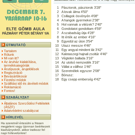
1
Pásztorok, pásztorok 3'28"
2
A lovak álma 4'50"
3
Csillagok ösvényén 4'08"
4
A hangok gyermekei 2'38"
5
Hol vannak a vitézek? 2'40"
6
Gondolatot gondoltam 4'59"
7
A szabadság útja 4'28"
8
Itt érték az ember 4'16"
9
Egyedül az úton 3'54"
10
Utazz messze 4'46"
11
Egy angyal mindent lát 3'42"
Tartalom
12
Kalotaszegi hajnali zsoltár 4'46"
Rólunk
Mi van itt?
13
Végtelen ballada 3'16"
Az áruház kialakítása,
14
Az utolsó nemzedék 3'16"
termékkategóriák
15
Vállat a vállhoz 1'46"
Árutípusok, árujelölések
16
Szeretnélek egyszer 2'08"
Regisztráció
17
Bónusz:
Bevásárlókosár
18
Egy csepp emberség 4'42"
Fizetési módok
Szállítási idő és átvételi módok
Reklamáció
Fontos!
Általános Szerződési Feltételek
(ÁSZF)
Adatvédelmi szabályzat
Ha szeretnél értesülni a frissen
megjelent vagy újonnan beérkezett
kiadványokról, akkor iratkozz fel
napi hírlevelünkre!