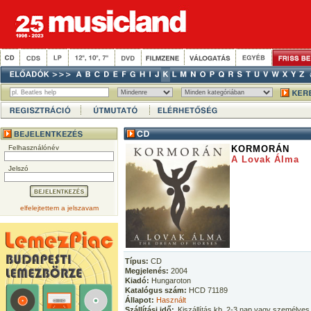
Felhasználónév
KORMORÁN
A Lovak Álma
Jelszó
elfelejtettem a jelszavam
Típus:
CD
Megjelenés:
2004
Kiadó:
Hungaroton
Katalógus szám:
HCD 71189
Állapot:
Használt
Szállítási idő:
Kiszállítás kb. 2-3 nap vagy személyes