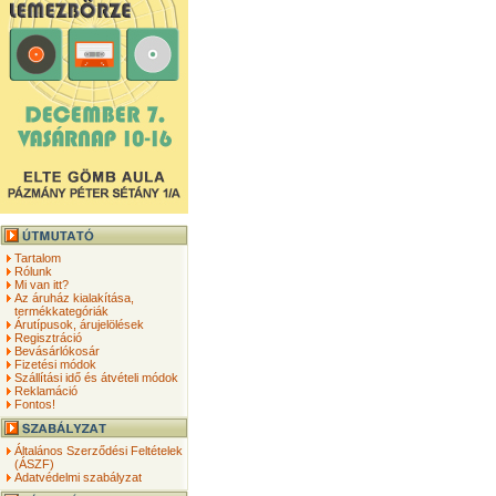
Tartalom
Rólunk
Mi van itt?
Az áruház kialakítása,
termékkategóriák
Árutípusok, árujelölések
Regisztráció
Bevásárlókosár
Fizetési módok
Szállítási idő és átvételi módok
Reklamáció
Fontos!
Általános Szerződési Feltételek
(ÁSZF)
Adatvédelmi szabályzat