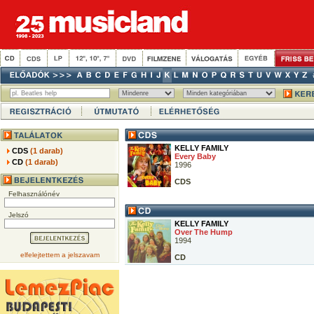
KELLY FAMILY
CDS
(1 darab)
Every Baby
CD
(1 darab)
1996
CDS
Felhasználónév
Jelszó
KELLY FAMILY
Over The Hump
1994
elfelejtettem a jelszavam
CD