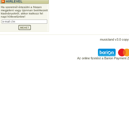
Ha szeretnél értesülni a frissen
megjelent vagy újonnan beérkezett
kiadványokról, akkor iratkozz fel
napi hírlevelünkre!
musicland v3.0 copyr
Az online fizetést a Barion Payment 