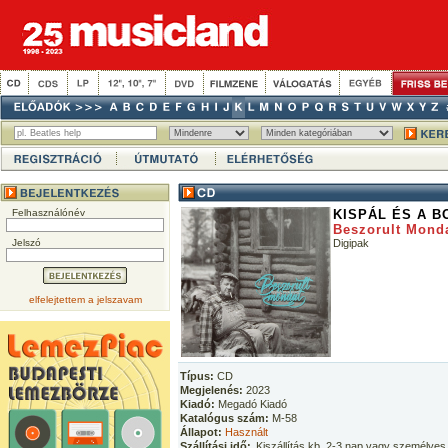
Felhasználónév
KISPÁL ÉS A B
Beszorult Mond
Jelszó
Digipak
elfelejtettem a jelszavam
Típus:
CD
Megjelenés:
2023
Kiadó:
Megadó Kiadó
Katalógus szám:
M-58
Állapot:
Használt
Szállítási idő:
Kiszállítás kb. 2-3 nap vagy személyes