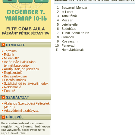
1
Beszorult Mondat
2
Itt Lehet
3
Tatai-tónál
4
Mocsár
5
Letehetetlen
6
Bodobács
7
Tündi, Bandi És Én
8
Gombok
9
Rózsaszín
10
Fenevad
11
Nem Járkálnak
Tartalom
Rólunk
Mi van itt?
Az áruház kialakítása,
termékkategóriák
Árutípusok, árujelölések
Regisztráció
Bevásárlókosár
Fizetési módok
Szállítási idő és átvételi módok
Reklamáció
Fontos!
Általános Szerződési Feltételek
(ÁSZF)
Adatvédelmi szabályzat
Ha szeretnél értesülni a frissen
megjelent vagy újonnan beérkezett
kiadványokról, akkor iratkozz fel
napi hírlevelünkre!