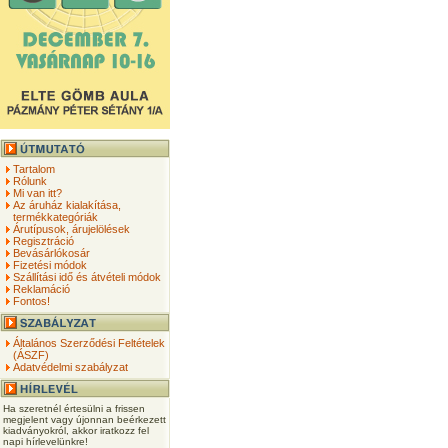
Tartalom
Rólunk
Mi van itt?
Az áruház kialakítása,
termékkategóriák
Árutípusok, árujelölések
Regisztráció
Bevásárlókosár
Fizetési módok
Szállítási idő és átvételi módok
Reklamáció
Fontos!
Általános Szerződési Feltételek
(ÁSZF)
Adatvédelmi szabályzat
Ha szeretnél értesülni a frissen
megjelent vagy újonnan beérkezett
kiadványokról, akkor iratkozz fel
napi hírlevelünkre!