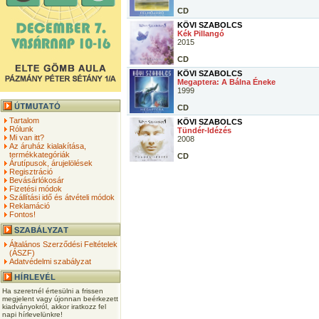
CD
KÖVI SZABOLCS
Kék Pillangó
2015
CD
KÖVI SZABOLCS
Megaptera: A Bálna Éneke
1999
CD
Tartalom
KÖVI SZABOLCS
Rólunk
Tündér-Idézés
Mi van itt?
2008
Az áruház kialakítása,
termékkategóriák
CD
Árutípusok, árujelölések
Regisztráció
Bevásárlókosár
Fizetési módok
Szállítási idő és átvételi módok
Reklamáció
Fontos!
Általános Szerződési Feltételek
(ÁSZF)
Adatvédelmi szabályzat
Ha szeretnél értesülni a frissen
megjelent vagy újonnan beérkezett
kiadványokról, akkor iratkozz fel
napi hírlevelünkre!