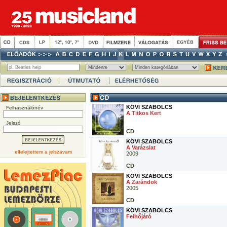
KÖVI SZABOLCS
Felhasználónév
A Titkos Kert
Jelszó
CD
KÖVI SZABOLCS
A Varázslat
elfelejtettem a jelszavam
2009
CD
KÖVI SZABOLCS
A Zarándok
2005
CD
KÖVI SZABOLCS
Felhőjáró