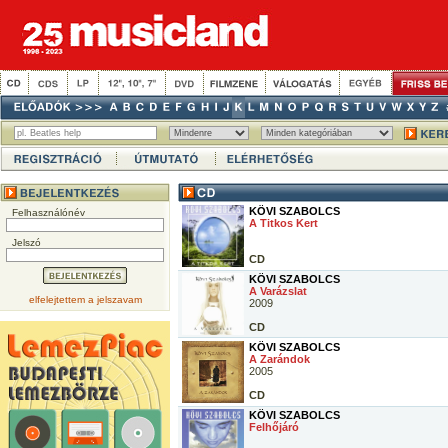
KÖVI SZABOLCS
Felhasználónév
A Titkos Kert
Jelszó
CD
KÖVI SZABOLCS
A Varázslat
elfelejtettem a jelszavam
2009
CD
KÖVI SZABOLCS
A Zarándok
2005
CD
KÖVI SZABOLCS
Felhőjáró