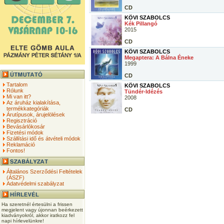
CD
KÖVI SZABOLCS
Kék Pillangó
2015
CD
KÖVI SZABOLCS
Megaptera: A Bálna Éneke
1999
CD
Tartalom
KÖVI SZABOLCS
Rólunk
Tündér-Idézés
Mi van itt?
2008
Az áruház kialakítása,
termékkategóriák
CD
Árutípusok, árujelölések
Regisztráció
Bevásárlókosár
Fizetési módok
Szállítási idő és átvételi módok
Reklamáció
Fontos!
Általános Szerződési Feltételek
(ÁSZF)
Adatvédelmi szabályzat
Ha szeretnél értesülni a frissen
megjelent vagy újonnan beérkezett
kiadványokról, akkor iratkozz fel
napi hírlevelünkre!