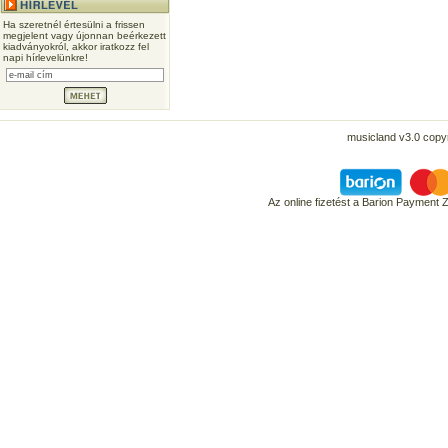
Ha szeretnél értesülni a frissen
megjelent vagy újonnan beérkezett
kiadványokról, akkor iratkozz fel
napi hírlevelünkre!
musicland v3.0 copyr
Az online fizetést a Barion Payment 