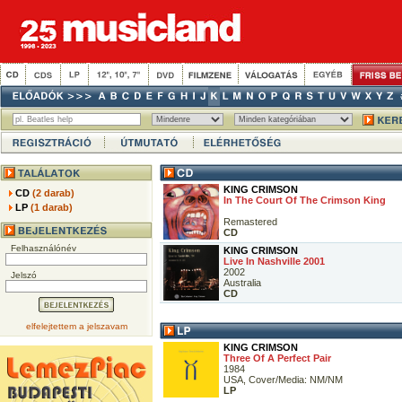
KING CRIMSON
CD
(2 darab)
In The Court Of The Crimson King
LP
(1 darab)
Remastered
CD
Felhasználónév
KING CRIMSON
Live In Nashville 2001
2002
Jelszó
Australia
CD
elfelejtettem a jelszavam
KING CRIMSON
Three Of A Perfect Pair
1984
USA, Cover/Media: NM/NM
LP