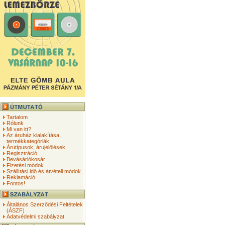
Tartalom
Rólunk
Mi van itt?
Az áruház kialakítása,
termékkategóriák
Árutípusok, árujelölések
Regisztráció
Bevásárlókosár
Fizetési módok
Szállítási idő és átvételi módok
Reklamáció
Fontos!
Általános Szerződési Feltételek
(ÁSZF)
Adatvédelmi szabályzat