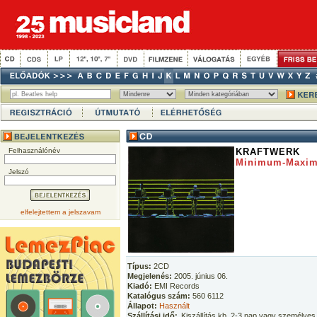
Felhasználónév
KRAFTWERK
Minimum-Maxi
Jelszó
elfelejtettem a jelszavam
Típus:
2CD
Megjelenés:
2005. június 06.
Kiadó:
EMI Records
Katalógus szám:
560 6112
Állapot:
Használt
Szállítási idő:
Kiszállítás kb. 2-3 nap vagy személyes