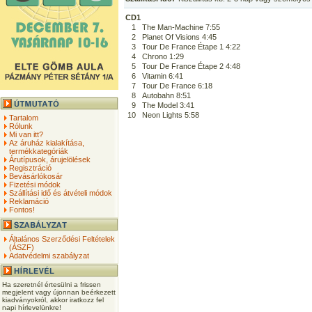
CD1
1
The Man-Machine 7:55
2
Planet Of Visions 4:45
3
Tour De France Étape 1 4:22
4
Chrono 1:29
5
Tour De France Étape 2 4:48
6
Vitamin 6:41
7
Tour De France 6:18
8
Autobahn 8:51
9
The Model 3:41
10
Neon Lights 5:58
Tartalom
Rólunk
Mi van itt?
Az áruház kialakítása,
termékkategóriák
Árutípusok, árujelölések
Regisztráció
Bevásárlókosár
Fizetési módok
Szállítási idő és átvételi módok
Reklamáció
Fontos!
Általános Szerződési Feltételek
(ÁSZF)
Adatvédelmi szabályzat
Ha szeretnél értesülni a frissen
megjelent vagy újonnan beérkezett
kiadványokról, akkor iratkozz fel
napi hírlevelünkre!