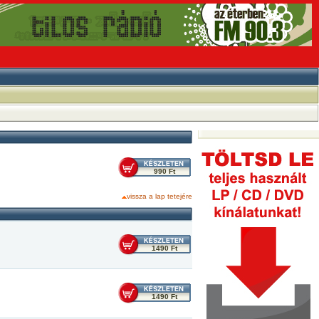
990 Ft
vissza a lap tetejére
1490 Ft
1490 Ft