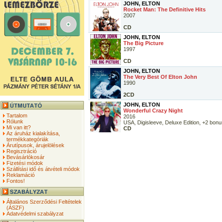
JOHN, ELTON
Rocket Man: The Definitive Hits
2007
CD
JOHN, ELTON
The Big Picture
1997
CD
JOHN, ELTON
The Very Best Of Elton John
1990
2CD
JOHN, ELTON
Wonderful Crazy Night
Tartalom
2016
Rólunk
USA, Digisleeve, Deluxe Edition, +2 bonu
Mi van itt?
CD
Az áruház kialakítása,
termékkategóriák
Árutípusok, árujelölések
Regisztráció
Bevásárlókosár
Fizetési módok
Szállítási idő és átvételi módok
Reklamáció
Fontos!
Általános Szerződési Feltételek
(ÁSZF)
Adatvédelmi szabályzat