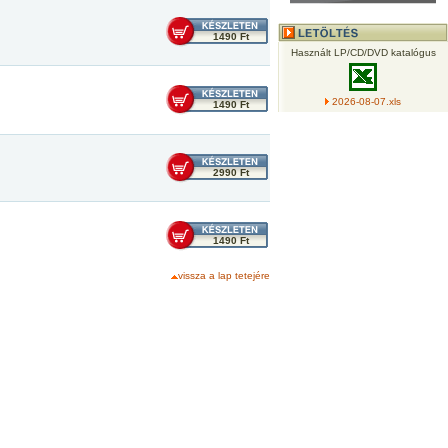
1490 Ft
Használt LP/CD/DVD katalógus
2026-08-07.xls
1490 Ft
2990 Ft
1490 Ft
vissza a lap tetejére