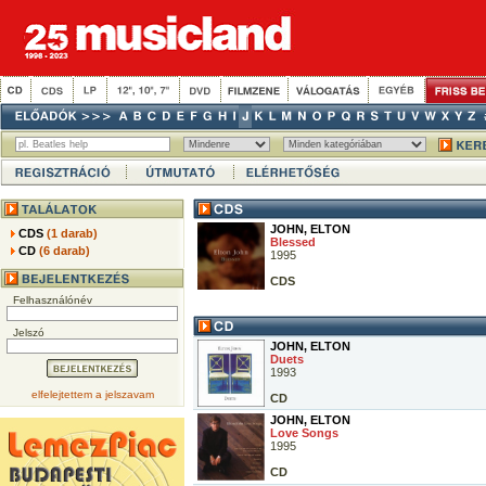
JOHN, ELTON
CDS
(1 darab)
Blessed
CD
(6 darab)
1995
CDS
Felhasználónév
Jelszó
JOHN, ELTON
Duets
1993
elfelejtettem a jelszavam
CD
JOHN, ELTON
Love Songs
1995
CD