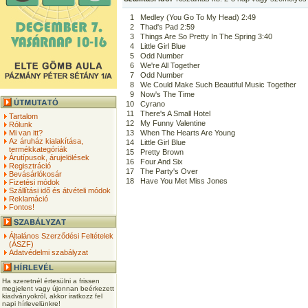
1
Medley (You Go To My Head) 2:49
2
Thad's Pad 2:59
3
Things Are So Pretty In The Spring 3:40
4
Little Girl Blue
5
Odd Number
6
We're All Together
7
Odd Number
8
We Could Make Such Beautiful Music Together
9
Now's The Time
10
Cyrano
11
There's A Small Hotel
Tartalom
12
My Funny Valentine
Rólunk
Mi van itt?
13
When The Hearts Are Young
Az áruház kialakítása,
14
Little Girl Blue
termékkategóriák
15
Pretty Brown
Árutípusok, árujelölések
16
Four And Six
Regisztráció
17
The Party's Over
Bevásárlókosár
18
Have You Met Miss Jones
Fizetési módok
Szállítási idő és átvételi módok
Reklamáció
Fontos!
Általános Szerződési Feltételek
(ÁSZF)
Adatvédelmi szabályzat
Ha szeretnél értesülni a frissen
megjelent vagy újonnan beérkezett
kiadványokról, akkor iratkozz fel
napi hírlevelünkre!