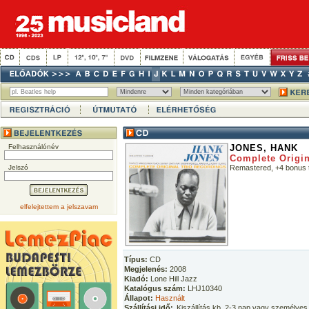
Felhasználónév
JONES, HANK
Complete Origin
Jelszó
Remastered, +4 bonus 
elfelejtettem a jelszavam
Típus:
CD
Megjelenés:
2008
Kiadó:
Lone Hill Jazz
Katalógus szám:
LHJ10340
Állapot:
Használt
Szállítási idő:
Kiszállítás kb. 2-3 nap vagy személyes